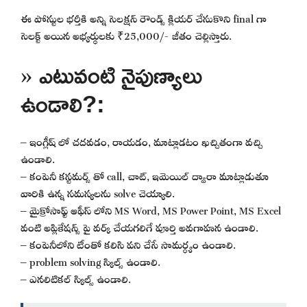
ఈ పోస్టుల భర్తీకి అన్ని సెలక్షన్ రౌండ్స్ క్లియర్ చేసుకొని final గా
సెలక్ట్ అయిన అభ్యర్థులకు ₹25,000/- జీతం చెల్లిస్తారు.
» ఎటువంటి నైపుణ్యాలు
ఉండాలి?:
– ఇంగ్లీష్ లో చదవడం, రాయడం, మాట్లాడటం ఖచ్చితంగా వచ్చి
ఉండాలి.
– కంపెనీ కస్టమర్స్ తో call, చాట్, ఇమెయిల్ ద్వారా మాట్లాడుతూ
వారికి ఉన్న సమస్యలను solve చెయ్యాలి.
– మైక్రోసాఫ్ట్ ఆఫీస్ లోని MS Word, MS Power Point, MS Excel
వంటి అప్లికేషన్స్ పై వర్క్ చేయగలిగే పూర్తి అవగాహన ఉండాలి.
– కంపెనీలోని టీంతో కలిసి పని చేసే సామర్ధ్యం ఉండాలి.
– problem solving స్కిల్స్ ఉండాలి.
– ఎనలిటికల్ స్కిల్స్ ఉండాలి.