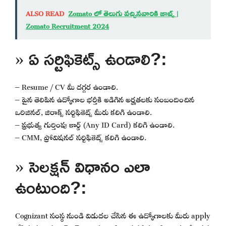
ALSO READ
Zomato లో తెలుగు వచ్చినవారికి జాబ్స్ |
Zomato Recruitment 2024
» ఏ సర్టిఫికెట్స్ ఉండాలి?:
– Resume / CV మీ దగ్గర ఉండాలి.
– పైన తెలిపిన ఉద్యోగాల భర్తీకి అడిగిన అర్హతలకు సంబందించిన
ఒరిజినల్, జిరాక్స్ సర్టిఫికెట్స్ మీరు కలిగి ఉండాలి.
– ప్రభుత్వ గుర్తింపు కార్డ్ (Any ID Card) కలిగి ఉండాలి.
– CMM, ప్రోవిషనల్ సర్టిఫికెట్స్ కలిగి ఉండాలి.
» సెలక్షన్ విధానం ఎలా
ఉంటుంది?:
Cognizant సంస్థ నుండి విడుదల చేసిన ఈ ఉద్యోగాలకు మీరు apply