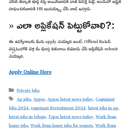
చేసిన తర్వాత షార్ట్ లిస్ట్ అయినవారికి రాత పరీక్ష పెట్టి, అందులో అర్హత
సాధించినవారికి HR ఇంటర్వ్యూ చేసి జాబ్ ఇస్తారు.
» ఎలా అప్లికేషన్ పెట్టుకోవాలి?:
ఈ ఉద్యోగాలకు మీరు apply చెయ్యాలి అంటే, Official కంపెనీ
వెబ్సైటులోకి వెళ్లి మీ పూర్తి వివరాలు నమోదు చేసి అప్లికేషన్ submit
చెయ్యాలి.
Apply Online Here
Categories
Private Jobs
Tags
Ap jobs
,
Appsc
,
Appsc latest news today
,
Cognizant
Jobs 2024
,
cognizant Recruitment 2024
,
latest jobs in ap
,
latest jobs in telugu
,
Tspsc latest news today
,
Work from
home jobs
,
Work from home jobs for women
,
Work from