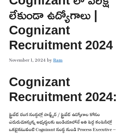
లేకుండా ఉద్యోగాలు |
Cognizant
Recruitment 2024
November 1, 2024
by
Ram
Cognizant
Recruitment 2024:
ప్రైవేట్ రంగ సంస్థల్లో సాఫ్ట్వేర్ / ప్రైవేట్ ఉద్యోగాల కోసం
ఎదురుచూస్తున్న అభ్యర్థులకు ఇండియాలోనే అతి పెద్ద కంపెనీల్లో
ఒకటైనటువంటి Cognizant సంస్థ నుండి Process Executive –