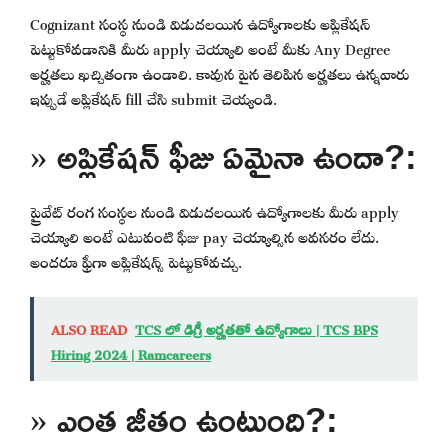
Cognizant సంస్థ నుండి విడుదలయిన ఉద్యోగాలకు అప్లికేషన్
పెట్టుకోవడానికి మీరు apply చెయ్యాలి అంటే మీకు Any Degree
అర్హతలు ఖచ్చితంగా ఉండాలి. కావున పైన తెలిపిన అర్హతలు ఉన్నవారు
ఇప్పుడే అప్లికేషన్ fill చేసి submit చెయ్యండి.
» అప్లికేషన్ ఫీజు ఏమైనా ఉందా?:
ప్రైవేట్ రంగ సంస్థల నుండి విడుదలయిన ఉద్యోగాలకు మీరు apply
చెయ్యాలి అంటే ఎటువంటి ఫీజు pay చెయ్యాల్సిన అవసరం లేదు.
అందరూ ఫ్రీగా అప్లికేషన్స్ పెట్టుకోవచ్చు.
ALSO READ
TCS లో డిగ్రీ అర్హతతో ఉద్యోగాలు | TCS BPS
Hiring 2024 | Ramcareers
» ఎంత జీతం ఉంటుంది?: