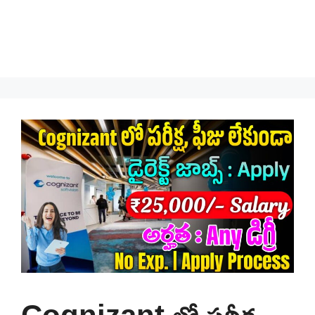
Cognizant లో పరీక్ష