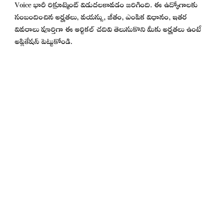
Voice భారీ రిక్రూట్మెంట్ విడుదలకావడం జరిగింది. ఈ ఉద్యోగాలకు
సంబందించిన అర్హతలు, వయస్సు, జీతం, ఎంపిక విధానం, ఇతర
వివరాలు పూర్తిగా ఈ ఆర్టికల్ చదివి తెలుసుకొని మీకు అర్హతలు ఉంటే
అప్లికేషన్ పెట్టుకోండి.