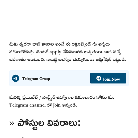
మీకు త్వరగా జాబ్ కావాలి అంటే ఈ రిక్రూట్మెంట్ ను అస్సలు
వదులుకోవద్దు. వెంటనే apply చేసినవారికి ఖచ్చితంగా జాబ్ వచ్చే
అవకాశం ఉంటుంది. కాబట్టి ఆలస్యం చెయ్యకుండా అప్లికేషన్ పెట్టండి.
Join Now
Telegram Group
మరిన్ని ప్రయివేట్ / సాఫ్ట్వేర్ ఉద్యోగాల సమాచారం కోసం మా
Telegram channel లో Join అవ్వండి.
» పోస్టుల వివరాలు: