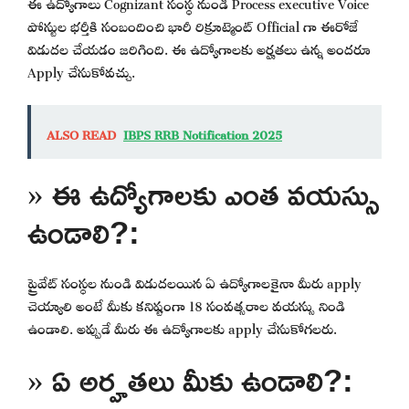
ఈ ఉద్యోగాలు Cognizant సంస్థ నుండి Process executive Voice
పోస్టుల భర్తీకి సంబందించి భారీ రిక్రూట్మెంట్ Official గా ఈరోజే
విడుదల చేయడం జరిగింది. ఈ ఉద్యోగాలకు అర్హతలు ఉన్న అందరూ
Apply చేసుకోవచ్చు.
ALSO READ
IBPS RRB Notification 2025
» ఈ ఉద్యోగాలకు ఎంత వయస్సు
ఉండాలి?:
ప్రైవేట్ సంస్థల నుండి విడుదలయిన ఏ ఉద్యోగాలకైనా మీరు apply
చెయ్యాలి అంటే మీకు కనిష్టంగా 18 సంవత్సరాల వయస్సు నిండి
ఉండాలి. అప్పుడే మీరు ఈ ఉద్యోగాలకు apply చేసుకోగలరు.
» ఏ అర్హతలు మీకు ఉండాలి?: