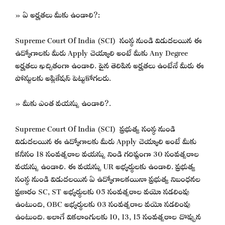
» ఏ అర్హతలు మీకు ఉండాలి?:
Supreme Court Of India (SCI) సంస్థ నుండి విడుదలయిన ఈ
ఉద్యోగాలకు మీరు Apply చెయ్యాలి అంటే మీకు Any Degree
అర్హతలు ఖచ్చితంగా ఉండాలి. పైన తెలిపిన అర్హతలు ఉంటేనే మీరు ఈ
పోస్టులకు అప్లికేషన్ పెట్టుకోగలరు.
» మీకు ఎంత వయస్సు ఉండాలి?.
Supreme Court Of India (SCI) ప్రభుత్వ సంస్థ నుండి
విడుదలయిన ఈ ఉద్యోగాలకు మీరు Apply చెయ్యాలి అంటే మీకు
కనీసం 18 సంవత్సరాల వయస్సు నిండి గరిష్టంగా 30 సంవత్సరాల
వయస్సు ఉండాలి. ఈ వయస్సు UR అభ్యర్థులకు ఉండాలి. ప్రభుత్వ
సంస్థ నుండి విడుదలయిన ఏ ఉద్యోగాలకయినా ప్రభుత్వ నిబంధనల
ప్రకారం SC, ST అభ్యర్థులకు 05 సంవత్సరాల వయో సడలింపు
ఉంటుంది, OBC అభ్యర్థులకు 03 సంవత్సరాల వయో సడలింపు
ఉంటుంది. అలాగే వికలాంగులకు 10, 13, 15 సంవత్సరాల చొప్పున