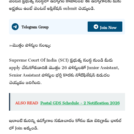
అర్హతలు ఉంటే వెంటనే అప్లికేషన్ submit చెయ్యండి.
Join Now
Telegram Group
»మొత్తం పోస్టుల సంఖ్య:
Supreme Court Of India (SCI) ప్రభుత్వ సంస్థ నుండి మీరు
apply చేసుకోవడానికి మొత్తం 26 పోస్టులతో Junior Assistant,
Senior Assistant పోస్టుల భర్తీ కొరకు నోటిఫికేషన్ విడుదల
చెయ్యడం జరిగింది.
ALSO READ
Postal GDS Schedule - 2 Notification 2026
ఇలాంటి మరిన్ని ఉద్యోగాల సమాచారం కోసం మా టెలిగ్రామ్ ఛానల్
లో Join అవ్వండి.