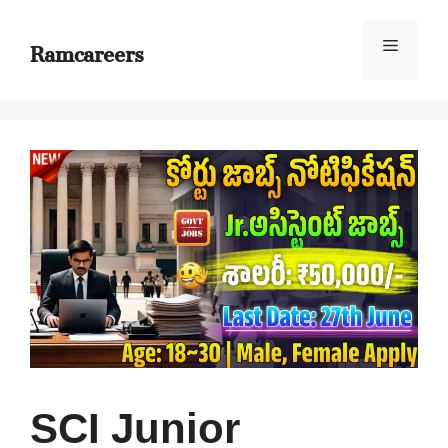
Skip
to
Ramcareers
Menu
content
SCI Junior