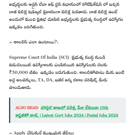
అభ్యర్థులకు ఆన్లైన్ లేదా ఆఫ్ లైన్ విధానంలో నోటిఫికేషన్ లో ఇచ్చిన
రాత పరీక్ష షెడ్యూల్ ప్రకారంగా పరీక్ష పెడతారు. రాత పరీక్ష ఉంటే
అందులో మంచి ప్రతిభ చూపిన అభ్యర్థులకు ప్రభుత్వ సంస్థలో ఉద్యోగం
ఇవ్వడం జరిగితుంది.
» శాలరీస్ ఎలా ఉంటాయి?:
Supreme Court Of India (SCI) ప్రభుత్వ సంస్థ నుండి
విడుదలయిన ఉద్యోగాలకు ఎంపికయిన ఉద్యోగులకు నెలకు
₹50,000 జీతం ఇవ్వడం జరుగుతుంది. శాలరీతోపాటు మీకు ఇంటి
అద్దె అలవెన్సులు, TA, DA, ఇతర అన్ని రకాల బెనిఫిట్స్ మీరు
పొందుతారు.
ALSO READ
పోస్టల్ శాఖలో పరీక్ష, ఫీజు లేకుండా 10th
అర్హతతో జాబ్స్ | Latest Govt Jobs 2024 | Postal Jobs 2024
» Apply చేసుకునే ముఖ్యమైన తేదీలు: