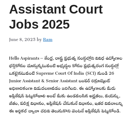
Assistant Court
Jobs 2025
June 8, 2025
by
Ram
Hello Aspirants – కేంద్ర, రాష్ట్ర ప్రభుత్వ సంస్థల్లోని వివిధ ఉద్యోగాల
భర్తీకోసం చూస్తున్నటువంటి అభ్యర్థుల కోసం ప్రభుత్వరంగ సంస్థల్లో
ఒకటైనటువంటి Supreme Court Of India (SCI) నుండి 26
Junior Assistant & Senior Assistant బంపర్ రిక్రూట్మెంట్
అధికారికంగా విడుదలకావడం జరిగింది. ఈ ఉద్యోగాలకు మీరు
అప్లికేషన్ పెట్టుకోవాలి అంటే మీకు ఉండవలసిన అర్హతలు, వయస్సు,
జీతం, పరీక్ష విధానం, అప్లికేషన్ చేసుకునే విధానం, ఇతర వివరాలన్ని
ఈ ఆర్టికల్ ద్వారా చదివి తెలుసుకొని వెంటనే అప్లికేషన్ పెట్టుకోండి.