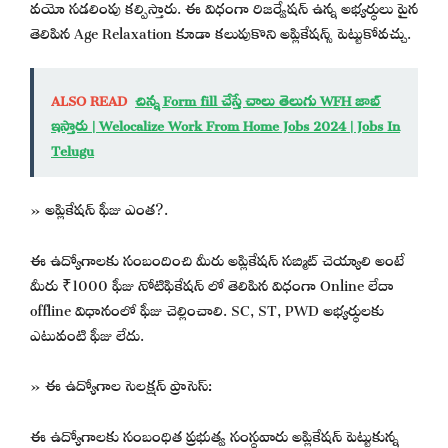
వయో సడలింపు కల్పిస్తారు. ఈ విధంగా రిజర్వేషన్ ఉన్న అభ్యర్థులు పైన
తెలిపిన Age Relaxation కూడా కలుపుకొని అప్లికేషన్స్ పెట్టుకోవచ్చు.
ALSO READ
చిన్న Form fill చేస్తే చాలు తెలుగు WFH జాబ్
ఇస్తారు | Welocalize Work From Home Jobs 2024 | Jobs In
Telugu
» అప్లికేషన్ ఫీజు ఎంత?.
ఈ ఉద్యోగాలకు సంబందించి మీరు అప్లికేషన్ సబ్మిట్ చెయ్యాలి అంటే
మీరు ₹1000 ఫీజు నోటిఫికేషన్ లో తెలిపిన విధంగా Online లేదా
offline విధానంలో ఫీజు చెల్లించాలి. SC, ST, PWD అభ్యర్థులకు
ఎటువంటి ఫీజు లేదు.
» ఈ ఉద్యోగాల సెలక్షన్ ప్రాసెస్:
ఈ ఉద్యోగాలకు సంబంధిత ప్రభుత్వ సంస్థవారు అప్లికేషన్ పెట్టుకున్న