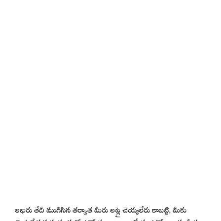
ఆఖరు తేదీ ముగిసిన తర్వాత మీరు అప్లై చెయ్యలేరు కాబట్టి, మీకు
వెంటనే ప్రభుత్వ సంస్థలో ఉద్యోగం కావాలంటే ఈ ఉద్యోగాలకు మీకు