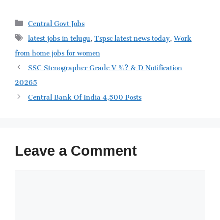
Categories
Central Govt Jobs
Tags
latest jobs in telugu
,
Tspsc latest news today
,
Work
from home jobs for women
SSC Stenographer Grade V %? & D Notification
20265
Central Bank Of India 4,500 Posts
Leave a Comment
Comment