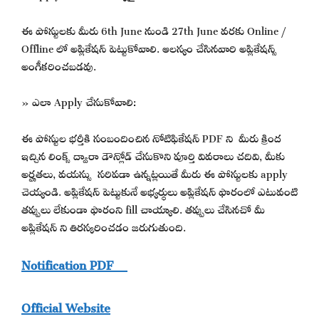
ఈ పోస్టులకు మీరు 6th June నుండి 27th June వరకు Online /
Offline లో అప్లికేషన్ పెట్టుకోవాలి. ఆలస్యం చేసినవారి అప్లికేషన్స్
అంగీకరించబడవు.
» ఎలా Apply చేసుకోవాలి:
ఈ పోస్టుల భర్తీకి సంబందించిన నోటిఫికేషన్ PDF ని మీరు క్రింద
ఇచ్చిన లింక్స్ ద్వారా డౌన్లోడ్ చేసుకొని పూర్తి వివరాలు చదివి, మీకు
అర్హతలు, వయస్సు సరిపడా ఉన్నట్లయితే మీరు ఈ పోస్టులకు apply
చెయ్యండి. అప్లికేషన్ పెట్టుకునే అభ్యర్థులు అప్లికేషన్ ఫారంలో ఎటువంటి
తప్పులు లేకుండా ఫారంని fill చాయ్యాలి. తప్పులు చేసినచో మీ
అప్లికేషన్ ని తిరస్కరించడం జరుగుతుంది.
Notification PDF
Official Website