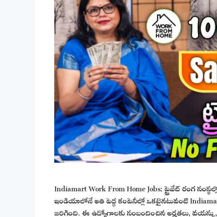
Indiamart Work From Home Jobs: ప్రైవేట్ రంగ సంస్థల్లో సా
ఇండియాలోనే అతి పెద్ద కంపెనీల్లో ఒకటైనటువంటి Indiamart
జరిగింది. ఈ ఉద్యోగాలకు సంబందించిన అర్హతలు, వయస్సు, 