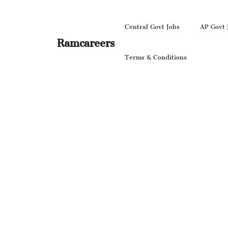
Skip
to
Central Govt Jobs
AP Govt 
content
Ramcareers
Terms & Conditions