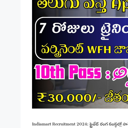
Indiamart Recruitment 2024: ప్రైవేట్ రంగ సంస్థల్లో సాఫ్ట్