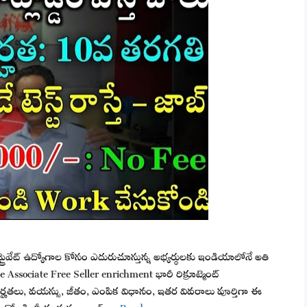
/ ప్రైవేట్ ఉద్యోగాల కోసం ఎదురుచూస్తున్న అభ్యర్థులకు ఇండియాలోనే అతి
e Associate Free Seller enrichment భారీ రిక్రూట్మెంట్
హతలు, వయస్సు, జీతం, ఎంపిక విధానం, ఇతర వివరాలు పూర్తిగా ఈ
ెట్టుకోండి. మీకు త్వరగా జాబ్ …
Read more