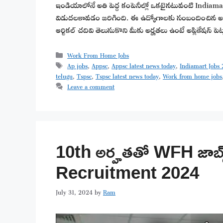
ఇండియాలోనే అతి పెద్ద కంపెనీల్లో ఒకటైనటువంటి Indiamart
విడుదలకావడం జరిగింది. ఈ ఉద్యోగాలకు సంబందించిన అర్
ఆర్టికల్ చదివి తెలుసుకొని మీకు అర్హతలు ఉంటే అప్లికేషన్ 
Categories
Work From Home Jobs
Tags
Ap jobs
,
Appsc
,
Appsc latest news today
,
Indiamart Jobs
telugu
,
Tspsc
,
Tspsc latest news today
,
Work from home jobs
Leave a comment
10th అర్హతతో WFH జాబ్
Recruitment 2024
July 31, 2024
by
Ram