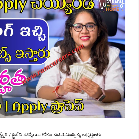
వేర్ / ప్రైవేట్ ఉద్యోగాల కోసం ఎదురుచూస్తున్న అభ్యర్థులకు