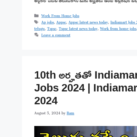
Categories
Work From Home Jobs
Tags
Ap jobs
,
Appsc
,
Appsc latest news today
,
Indiamart Jobs
telugu
,
Tspsc
,
Tspsc latest news today
,
Work from home jobs
Leave a comment
10th అర్హతతో Indiamart
Jobs 2024 | Indiam
2024
August 5, 2024
by
Ram