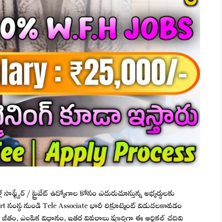
ఫ్ట్వేర్ / ప్రైవేట్ ఉద్యోగాల కోసం ఎదురుచూస్తున్న అభ్యర్థులకు
 సంస్థ నుండి Tele Associate భారీ రిక్రూట్మెంట్ విడుదలకావడం
జీతం, ఎంపిక విధానం, ఇతర వివరాలు పూర్తిగా ఈ ఆర్టికల్ చదివి