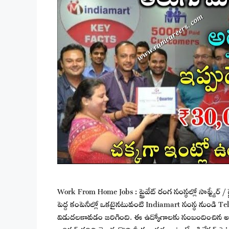
Work From Home Jobs : ప్రైవేట్ రంగ సంస్థల్లో సాఫ్ట్వేర్ 
పెద్ద కంపెనీల్లో ఒకటైనటువంటి Indiamart సంస్థ నుండి Tel
విడుదలకావడం జరిగింది. ఈ ఉద్యోగాలకు సంబందించిన అర్
ఆర్టికల్ చదివి తెలుసుకొని మీకు అర్హతలు ఉంటే అప్లికేషన్ ప