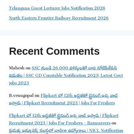
Telangana Guest Lecturer Jobs Notification 2026
North Eastern Frontier Railway Recruitment 2026
Recent Comments
Mahesh
on
SSC నుండి 26,000 పోస్టులతో భారి నోటిఫికేషన్
విడుతల | SSC GD Constable Notification 2023| Latest Govt
jobs 2023
B.venugopal
on
Flipkart లో 12th అర్హతతో ట్రైనింగ్ ఇచ్చి జాబ్
ఇస్తారు | Flipkart Recruitment 2023 | Jobs For Freshers
Flipkart లో 12th అర్హతతో ట్రైనింగ్ ఇచ్చి జాబ్ ఇస్తారు | Flipkart
Recruitment 2023 | Jobs For Freshers - Ramcareers
on
ప్రభుత్వ ఇన్సూరెన్స్ సంస్థలో భారీగా ఉద్యోగాలు | NICL Notification