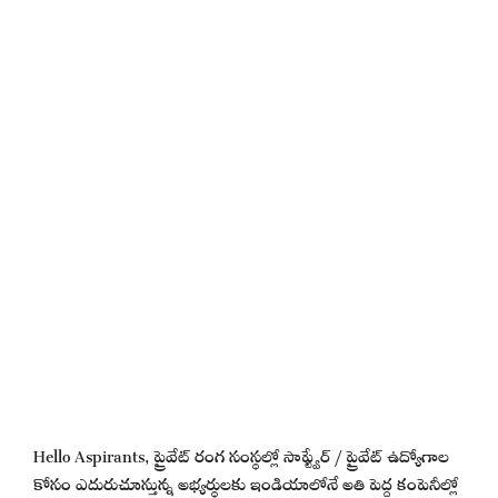
Hello Aspirants, ప్రైవేట్ రంగ సంస్థల్లో సాఫ్ట్వేర్ / ప్రైవేట్ ఉద్యోగాల
కోసం ఎదురుచూస్తున్న అభ్యర్థులకు ఇండియాలోనే అతి పెద్ద కంపెనీల్లో