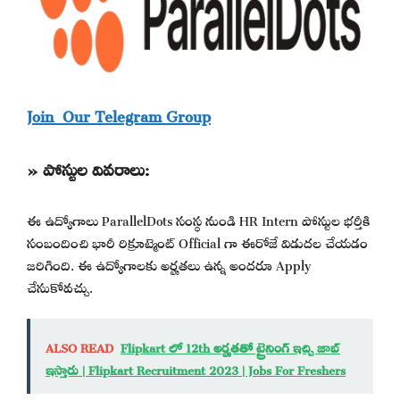
Join Our Telegram Group
» పోస్టుల వివరాలు:
ఈ ఉద్యోగాలు ParallelDots సంస్థ నుండి HR Intern పోస్టుల భర్తీకి
సంబందించి భారీ రిక్రూట్మెంట్ Official గా ఈరోజే విడుదల చేయడం
జరిగింది. ఈ ఉద్యోగాలకు అర్హతలు ఉన్న అందరూ Apply
చేసుకోవచ్చు.
ALSO READ
Flipkart లో 12th అర్హతతో ట్రైనింగ్ ఇచ్చి జాబ్
ఇస్తారు | Flipkart Recruitment 2023 | Jobs For Freshers