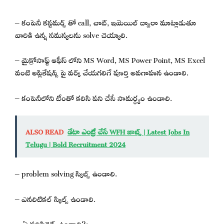
– కంపెనీ కస్టమర్స్ తో call, చాట్, ఇమెయిల్ ద్వారా మాట్లాడుతూ
వారికి ఉన్న సమస్యలను solve చెయ్యాలి.
– మైక్రోసాఫ్ట్ ఆఫీస్ లోని MS Word, MS Power Point, MS Excel
వంటి అప్లికేషన్స్ పై వర్క్ చేయగలిగే పూర్తి అవగాహన ఉండాలి.
– కంపెనీలోని టీంతో కలిసి పని చేసే సామర్ధ్యం ఉండాలి.
ALSO READ
డేటా ఎంట్రీ చేసే WFH జాబ్స్ | Latest Jobs In
Telugu | Bold Recruitment 2024
– problem solving స్కిల్స్ ఉండాలి.
– ఎనలిటికల్ స్కిల్స్ ఉండాలి.
» ఏ సర్టిఫికెట్స్ ఉండాలి?: