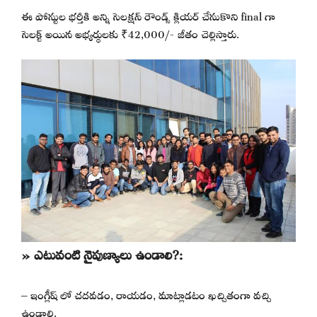
ఈ పోస్టుల భర్తీకి అన్ని సెలక్షన్ రౌండ్స్ క్లియర్ చేసుకొని final గా
సెలక్ట్ అయిన అభ్యర్థులకు ₹42,000/- జీతం చెల్లిస్తారు.
» ఎటువంటి నైపుణ్యాలు ఉండాలి?:
– ఇంగ్లీష్ లో చదవడం, రాయడం, మాట్లాడటం ఖచ్చితంగా వచ్చి
ఉండాలి.