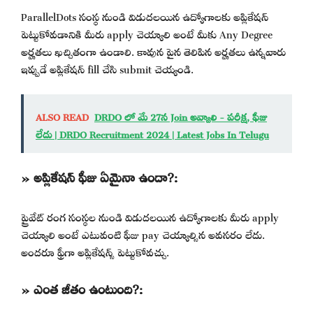
ParallelDots సంస్థ నుండి విడుదలయిన ఉద్యోగాలకు అప్లికేషన్
పెట్టుకోవడానికి మీరు apply చెయ్యాలి అంటే మీకు Any Degree
అర్హతలు ఖచ్చితంగా ఉండాలి. కావున పైన తెలిపిన అర్హతలు ఉన్నవారు
ఇప్పుడే అప్లికేషన్ fill చేసి submit చెయ్యండి.
ALSO READ
DRDO లో మే 27న Join అవ్వాలి - పరీక్ష, ఫీజు
లేదు | DRDO Recruitment 2024 | Latest Jobs In Telugu
» అప్లికేషన్ ఫీజు ఏమైనా ఉందా?:
ప్రైవేట్ రంగ సంస్థల నుండి విడుదలయిన ఉద్యోగాలకు మీరు apply
చెయ్యాలి అంటే ఎటువంటి ఫీజు pay చెయ్యాల్సిన అవసరం లేదు.
అందరూ ఫ్రీగా అప్లికేషన్స్ పెట్టుకోవచ్చు.
» ఎంత జీతం ఉంటుంది?: