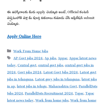
ఈ ఉద్యోగాలకు మీరు apply చెయ్యాలి అంటే, Official కంపెనీ
వెబ్సైటులోకి వెళ్లి మీ పూర్తి వివరాలు నమోదు చేసి అప్లికేషన్ submit
చెయ్యాలి.
Apply Online Here
Categories
Work From Home Jobs
Tags
AP Govt jobs 2024
,
Ap jobs
,
Appsc
,
Appsc latest news
today
,
Central govt
,
central govt jobs
,
central govt jobs in
2024
,
Govt jobs 2024
,
Latest Govt Jobs 2024
,
Latest govt
jobs in telangana
,
Latest govy jobs in telangana
,
latest jobs
in ap
,
latest jobs in telugu
,
Maharashtra Govt
,
ParallelDots
Jobs 2024
,
ParallelDots Recruitment 2024
,
Tspsc
,
Tspsc
latest news today
,
Work from home jobs
,
Work from home