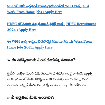
SBI లో 10th అర్హతతో సొంత గ్రామంలోలో WFH జాబ్స్ | SBI
Work From Home Jobs : Apply Here
HDFC లో తెలుగు వచ్చినవారికి డైరెక్ట్ జాబ్స్ | HDFC Recruitment
2024 : Apply Here
ఈ WFH జాబ్స్ అస్సలు వదలొద్దు| Mentor Match Work From
Home Jobs 2024: Apply Here
» ఈ ఉద్యోగాలకు ఎంత వయస్సు ఉండాలి?:
ప్రైవేట్ సంస్థల నుండి విడుదలయిన ఏ ఉద్యోగాలకైనా మీరు apply
చెయ్యాలి అంటే మీకు కనిష్టంగా 18 సంవత్సరాల వయస్సు నిండి
ఉండాలి. అప్పుడే మీరు ఈ ఉద్యోగాలకు apply చేసుకోగలరు.
» ఏ అర్హతలు మీకు ఉండాలి?: