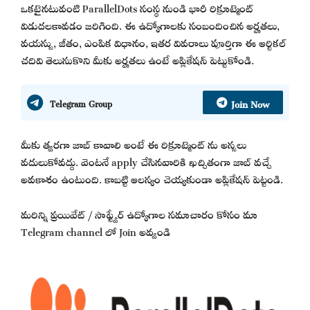
ఒకటైనటువంటి ParallelDots సంస్థ నుండి భారీ రిక్రూట్మెంట్
విడుదలకావడం జరిగింది. ఈ ఉద్యోగాలకు సంబందించిన అర్హతలు,
వయస్సు, జీతం, ఎంపిక విధానం, ఇతర వివరాలు పూర్తిగా ఈ ఆర్టికల్
చదివి తెలుసుకొని మీకు అర్హతలు ఉంటే అప్లికేషన్ పెట్టుకోండి.
Join Now
Telegram Group
మీకు త్వరగా జాబ్ కావాలి అంటే ఈ రిక్రూట్మెంట్ ను అస్సలు
వదులుకోవద్దు. వెంటనే apply చేసినవారికి ఖచ్చితంగా జాబ్ వచ్చే
అవకాశం ఉంటుంది. కాబట్టి ఆలస్యం చెయ్యకుండా అప్లికేషన్ పెట్టండి.
మరిన్ని ప్రయివేట్ / సాఫ్ట్వేర్ ఉద్యోగాల సమాచారం కోసం మా
Telegram channel లో Join అవ్వండి