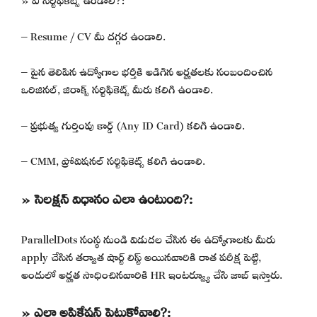
– Resume / CV మీ దగ్గర ఉండాలి.
– పైన తెలిపిన ఉద్యోగాల భర్తీకి అడిగిన అర్హతలకు సంబందించిన
ఒరిజినల్, జిరాక్స్ సర్టిఫికెట్స్ మీరు కలిగి ఉండాలి.
– ప్రభుత్వ గుర్తింపు కార్డ్ (Any ID Card) కలిగి ఉండాలి.
– CMM, ప్రోవిషనల్ సర్టిఫికెట్స్ కలిగి ఉండాలి.
» సెలక్షన్ విధానం ఎలా ఉంటుంది?:
ParallelDots సంస్థ నుండి విడుదల చేసిన ఈ ఉద్యోగాలకు మీరు
apply చేసిన తర్వాత షార్ట్ లిస్ట్ అయినవారికి రాత పరీక్ష పెట్టి,
అందులో అర్హత సాధించినవారికి HR ఇంటర్వ్యూ చేసి జాబ్ ఇస్తారు.
» ఎలా అప్లికేషన్ పెట్టుకోవాలి?: