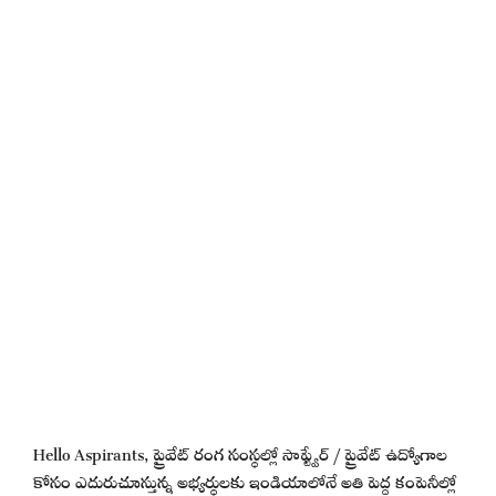
Hello Aspirants, ప్రైవేట్ రంగ సంస్థల్లో సాఫ్ట్వేర్ / ప్రైవేట్ ఉద్యోగాల
కోసం ఎదురుచూస్తున్న అభ్యర్థులకు ఇండియాలోనే అతి పెద్ద కంపెనీల్లో