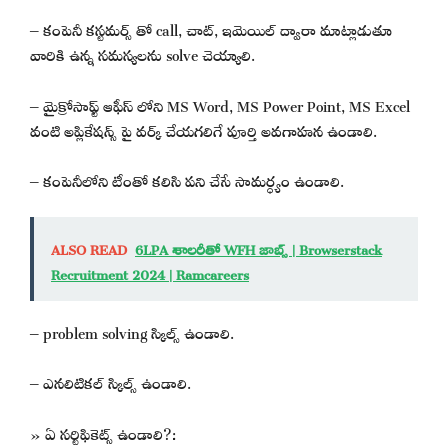
– కంపెనీ కస్టమర్స్ తో call, చాట్, ఇమెయిల్ ద్వారా మాట్లాడుతూ
వారికి ఉన్న సమస్యలను solve చెయ్యాలి.
– మైక్రోసాఫ్ట్ ఆఫీస్ లోని MS Word, MS Power Point, MS Excel
వంటి అప్లికేషన్స్ పై వర్క్ చేయగలిగే పూర్తి అవగాహన ఉండాలి.
– కంపెనీలోని టీంతో కలిసి పని చేసే సామర్ధ్యం ఉండాలి.
ALSO READ
6LPA శాలరీతో WFH జాబ్స్ | Browserstack
Recruitment 2024 | Ramcareers
– problem solving స్కిల్స్ ఉండాలి.
– ఎనలిటికల్ స్కిల్స్ ఉండాలి.
» ఏ సర్టిఫికెట్స్ ఉండాలి?: