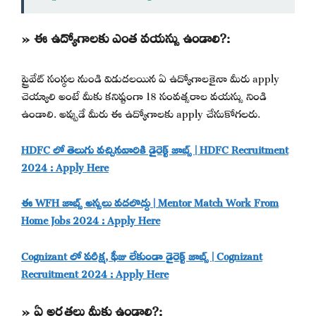
» ఈ ఉద్యోగాలకు ఎంత వయస్సు ఉండాలి?:
ప్రైవేట్ సంస్థల నుండి విడుదలయిన ఏ ఉద్యోగాలకైనా మీరు apply
చెయ్యాలి అంటే మీకు కనిష్టంగా 18 సంవత్సరాల వయస్సు నిండి
ఉండాలి. అప్పుడే మీరు ఈ ఉద్యోగాలకు apply చేసుకోగలరు.
HDFC లో తెలుగు వచ్చినవారికి డైరెక్ట్ జాబ్స్ | HDFC Recruitment
2024 : Apply Here
ఈ WFH జాబ్స్ అస్సలు వదలొద్దు | Mentor Match Work From
Home Jobs 2024 : Apply Here
Cognizant లో పరీక్ష, ఫీజు లేకుండా డైరెక్ట్ జాబ్స్ | Cognizant
Recruitment 2024 : Apply Here
» ఏ అర్హతలు మీకు ఉండాలి?: