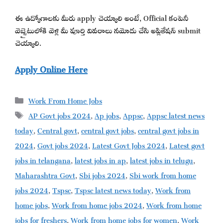
ఈ ఉద్యోగాలకు మీరు apply చెయ్యాలి అంటే, Official కంపెనీ
వెబ్సైటులోకి వెళ్లి మీ పూర్తి వివరాలు నమోదు చేసి అప్లికేషన్ submit
చెయ్యాలి.
Apply Online Here
Categories
Work From Home Jobs
Tags
AP Govt jobs 2024
,
Ap jobs
,
Appsc
,
Appsc latest news
today
,
Central govt
,
central govt jobs
,
central govt jobs in
2024
,
Govt jobs 2024
,
Latest Govt Jobs 2024
,
Latest govt
jobs in telangana
,
latest jobs in ap
,
latest jobs in telugu
,
Maharashtra Govt
,
Sbi jobs 2024
,
Sbi work from home
jobs 2024
,
Tspsc
,
Tspsc latest news today
,
Work from
home jobs
,
Work from home jobs 2024
,
Work from home
jobs for freshers
,
Work from home jobs for women
,
Work