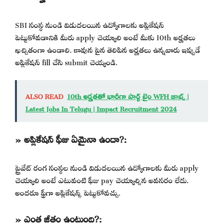
SBI సంస్థ నుండి విడుదలయిన ఉద్యోగాలకు అప్లికేషన్
పెట్టుకోవడానికి మీరు apply చెయ్యాలి అంటే మీకు 10th అర్హతలు
ఖచ్చితంగా ఉండాలి. కావున పైన తెలిపిన అర్హతలు ఉన్నవారు ఇప్పుడే
అప్లికేషన్ fill చేసి submit చెయ్యండి.
ALSO READ
10th అర్హతతో భారీగా పార్ట్ టైం WFH జాబ్స్ |
Latest Jobs In Telugu | Impact Recruitment 2024
» అప్లికేషన్ ఫీజు ఏమైనా ఉందా?:
ప్రైవేట్ రంగ సంస్థల నుండి విడుదలయిన ఉద్యోగాలకు మీరు apply
చెయ్యాలి అంటే ఎటువంటి ఫీజు pay చెయ్యాల్సిన అవసరం లేదు.
అందరూ ఫ్రీగా అప్లికేషన్స్ పెట్టుకోవచ్చు.
» ఎంత జీతం ఉంటుంది?: