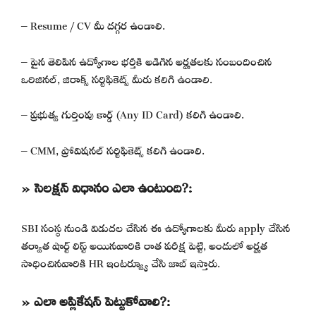
– Resume / CV మీ దగ్గర ఉండాలి.
– పైన తెలిపిన ఉద్యోగాల భర్తీకి అడిగిన అర్హతలకు సంబందించిన
ఒరిజినల్, జిరాక్స్ సర్టిఫికెట్స్ మీరు కలిగి ఉండాలి.
– ప్రభుత్వ గుర్తింపు కార్డ్ (Any ID Card) కలిగి ఉండాలి.
– CMM, ప్రోవిషనల్ సర్టిఫికెట్స్ కలిగి ఉండాలి.
» సెలక్షన్ విధానం ఎలా ఉంటుంది?:
SBI సంస్థ నుండి విడుదల చేసిన ఈ ఉద్యోగాలకు మీరు apply చేసిన
తర్వాత షార్ట్ లిస్ట్ అయినవారికి రాత పరీక్ష పెట్టి, అందులో అర్హత
సాధించినవారికి HR ఇంటర్వ్యూ చేసి జాబ్ ఇస్తారు.
» ఎలా అప్లికేషన్ పెట్టుకోవాలి?: