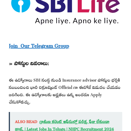
Join Our Telegram Group
» పోస్టుల వివరాలు:
ఈ ఉద్యోగాలు SBI సంస్థ నుండి Insurance advisor పోస్టుల భర్తీకి
సంబందించి భారీ రిక్రూట్మెంట్ Official గా ఈరోజే విడుదల చేయడం
జరిగింది. ఈ ఉద్యోగాలకు అర్హతలు ఉన్న అందరూ Apply
చేసుకోవచ్చు.
ALSO READ
గ్రామీణ కరెంట్ ఆఫీసుల్లో పరీక్ష, ఫీజు లేకుండా
జాబ్స్ | Latest Jobs In Telugu | NHPC Recruitment 2024