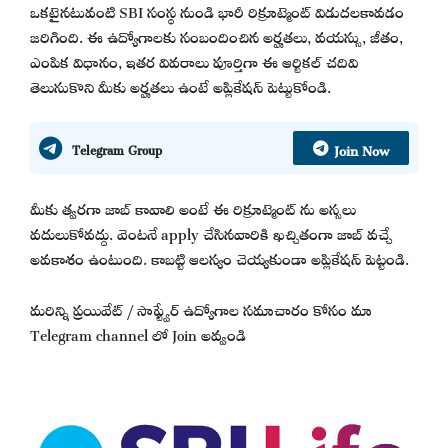
ఒకటైనటువంటి SBI సంస్థ నుండి భారీ రిక్రూట్మెంట్ విడుదలకావడం
జరిగింది. ఈ ఉద్యోగాలకు సంబందించిన అర్హతలు, వయస్సు, జీతం,
ఎంపిక విధానం, ఇతర వివరాలు పూర్తిగా ఈ ఆర్టికల్ చదివి
తెలుసుకొని మీకు అర్హతలు ఉంటే అప్లికేషన్ పెట్టుకోండి.
Join Now
Telegram Group
మీకు త్వరగా జాబ్ కావాలి అంటే ఈ రిక్రూట్మెంట్ ను అస్సలు
వదులుకోవద్దు. వెంటనే apply చేసినవారికి ఖచ్చితంగా జాబ్ వచ్చే
అవకాశం ఉంటుంది. కాబట్టి ఆలస్యం చెయ్యకుండా అప్లికేషన్ పెట్టండి.
మరిన్ని ప్రయివేట్ / సాఫ్ట్వేర్ ఉద్యోగాల సమాచారం కోసం మా
Telegram channel లో Join అవ్వండి