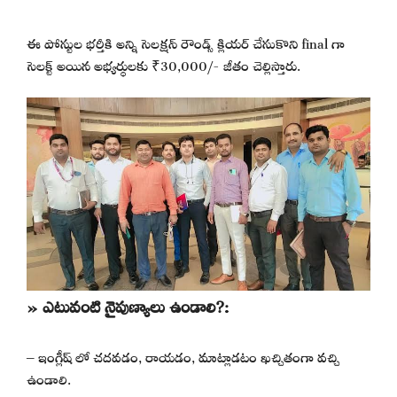
ఈ పోస్టుల భర్తీకి అన్ని సెలక్షన్ రౌండ్స్ క్లియర్ చేసుకొని final గా
సెలక్ట్ అయిన అభ్యర్థులకు ₹30,000/- జీతం చెల్లిస్తారు.
» ఎటువంటి నైపుణ్యాలు ఉండాలి?:
– ఇంగ్లీష్ లో చదవడం, రాయడం, మాట్లాడటం ఖచ్చితంగా వచ్చి
ఉండాలి.