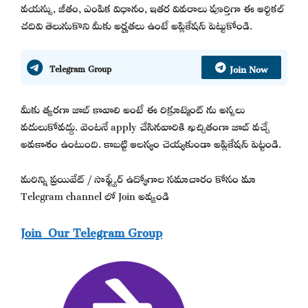
వయస్సు, జీతం, ఎంపిక విధానం, ఇతర వివరాలు పూర్తిగా ఈ ఆర్టికల్
చదివి తెలుసుకొని మీకు అర్హతలు ఉంటే అప్లికేషన్ పెట్టుకోండి.
Join Now
Telegram Group
మీకు త్వరగా జాబ్ కావాలి అంటే ఈ రిక్రూట్మెంట్ ను అస్సలు
వదులుకోవద్దు. వెంటనే apply చేసినవారికి ఖచ్చితంగా జాబ్ వచ్చే
అవకాశం ఉంటుంది. కాబట్టి ఆలస్యం చెయ్యకుండా అప్లికేషన్ పెట్టండి.
మరిన్ని ప్రయివేట్ / సాఫ్ట్వేర్ ఉద్యోగాల సమాచారం కోసం మా
Telegram channel లో Join అవ్వండి
Join Our Telegram Group