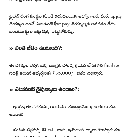
ప్రైవేట్ రంగ సంస్థల నుండి విడుదలయిన ఉద్యోగాలకు మీరు apply
చెయ్యాలి అంటే ఎటువంటి ఫీజు pay చెయ్యాల్సిన అవసరం లేదు.
అందరూ ఫ్రీగా అప్లికేషన్స్ పెట్టుకోవచ్చు.
» ఎంత జీతం ఉంటుంది?:
ఈ పోస్టుల భర్తీకి అన్ని సెలక్షన్ రౌండ్స్ క్లియర్ చేసుకొని final గా
సెలక్ట్ అయిన అభ్యర్థులకు ₹35,000/- జీతం చెల్లిస్తారు.
» ఎటువంటి నైపుణ్యాలు ఉండాలి?:
– ఇంగ్లీష్ లో చదవడం, రాయడం, మాట్లాడటం ఖచ్చితంగా వచ్చి
ఉండాలి.
– కంపెనీ కస్టమర్స్ తో call, చాట్, ఇమెయిల్ ద్వారా మాట్లాడుతూ
వారికి ఉన్న సమస్యలను solve చెయ్యాలి.