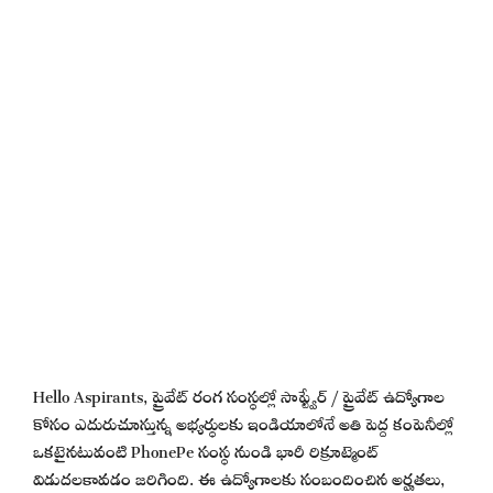
Hello Aspirants, ప్రైవేట్ రంగ సంస్థల్లో సాఫ్ట్వేర్ / ప్రైవేట్ ఉద్యోగాల
కోసం ఎదురుచూస్తున్న అభ్యర్థులకు ఇండియాలోనే అతి పెద్ద కంపెనీల్లో
ఒకటైనటువంటి PhonePe సంస్థ నుండి భారీ రిక్రూట్మెంట్
విడుదలకావడం జరిగింది. ఈ ఉద్యోగాలకు సంబందించిన అర్హతలు,