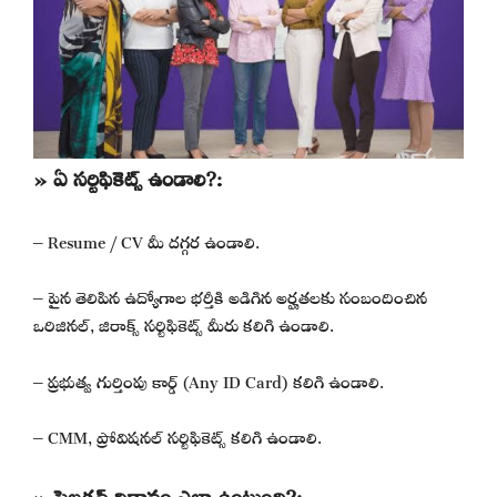
» ఏ సర్టిఫికెట్స్ ఉండాలి?:
– Resume / CV మీ దగ్గర ఉండాలి.
– పైన తెలిపిన ఉద్యోగాల భర్తీకి అడిగిన అర్హతలకు సంబందించిన
ఒరిజినల్, జిరాక్స్ సర్టిఫికెట్స్ మీరు కలిగి ఉండాలి.
– ప్రభుత్వ గుర్తింపు కార్డ్ (Any ID Card) కలిగి ఉండాలి.
– CMM, ప్రోవిషనల్ సర్టిఫికెట్స్ కలిగి ఉండాలి.
» సెలక్షన్ విధానం ఎలా ఉంటుంది?: