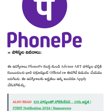
» పోస్టుల వివరాలు:
ఈ ఉద్యోగాలు PhonePe సంస్థ నుండి Advisor ABT పోస్టుల భర్తీకి
సంబందించి భారీ రిక్రూట్మెంట్ Official గా ఈరోజే విడుదల చేయడం
జరిగింది. ఈ ఉద్యోగాలకు అర్హతలు ఉన్న అందరూ Apply
చేసుకోవచ్చు.
ALSO READ
819 పోస్టులతో నోటిఫికేషన్ - 10th అర్హత |
ITBPF Notification 2024 | Ramcareers