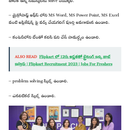
– మైక్రోసాఫ్ట్ ఆఫీస్ లోని MS Word, MS Power Point, MS Excel
వంటి అప్లికేషన్స్ పై వర్క్ చేయగలిగే పూర్తి అవగాహన ఉండాలి.
– కంపెనీలోని టీంతో కలిసి పని చేసే సామర్ధ్యం ఉండాలి.
ALSO READ
Flipkart లో 12th అర్హతతో ట్రైనింగ్ ఇచ్చి జాబ్
ఇస్తారు | Flipkart Recruitment 2023 | Jobs For Freshers
– problem solving స్కిల్స్ ఉండాలి.
– ఎనలిటికల్ స్కిల్స్ ఉండాలి.