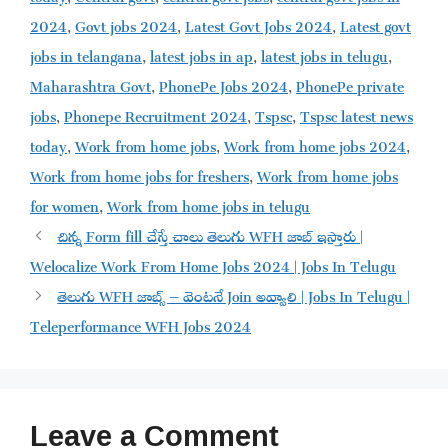
2024
,
Govt jobs 2024
,
Latest Govt Jobs 2024
,
Latest govt
jobs in telangana
,
latest jobs in ap
,
latest jobs in telugu
,
Maharashtra Govt
,
PhonePe Jobs 2024
,
PhonePe private
jobs
,
Phonepe Recruitment 2024
,
Tspsc
,
Tspsc latest news
today
,
Work from home jobs
,
Work from home jobs 2024
,
Work from home jobs for freshers
,
Work from home jobs
for women
,
Work from home jobs in telugu
చిన్న Form fill చేస్తే చాలు తెలుగు WFH జాబ్ ఇస్తారు |
Welocalize Work From Home Jobs 2024 | Jobs In Telugu
తెలుగు WFH జాబ్స్ – వెంటనే Join అవ్వాలి | Jobs In Telugu |
Teleperformance WFH Jobs 2024
Leave a Comment