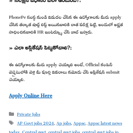
PhonePe సంస్థ నుండి విడుదల చేసిన ఈ ఉద్యోగాలకు మీరు apply
చేసిన తర్వాత షార్ట్ లిస్ట్ అయినవారికి రాత పరీక్ష పెట్టి, అందులో అర్హత
సాధించినవారికి HR ఇంటర్వ్యూ చేసి జాబ్ ఇస్తారు.
» ఎలా అప్లికేషన్ పెట్టుకోవాలి?:
ఈ ఉద్యోగాలకు మీరు apply చెయ్యాలి అంటే, Official కంపెనీ
వెబ్సైటులోకి వెళ్లి మీ పూర్తి వివరాలు నమోదు చేసి అప్లికేషన్ submit
చెయ్యాలి.
Apply Online Here
Categories
Private Jobs
Tags
AP Govt jobs 2024
,
Ap jobs
,
Appsc
,
Appsc latest news
today
,
Central govt
,
central govt jobs
,
central govt jobs in