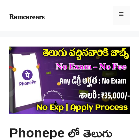
Skip
to
Ramcareers
Menu
content
Phonepe లో తెలుగు