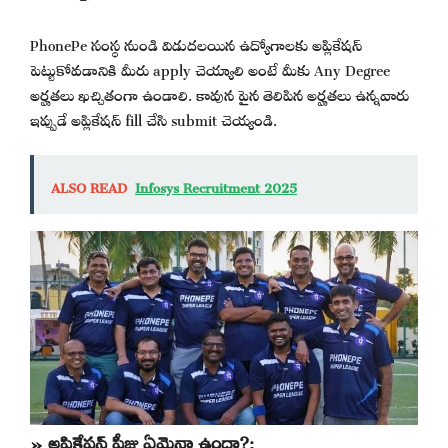
PhonePe సంస్థ నుండి విడుదలయిన ఉద్యోగాలకు అప్లికేషన్
పెట్టుకోవడానికి మీరు apply చెయ్యాలి అంటే మీకు Any Degree
అర్హతలు ఖచ్చితంగా ఉండాలి. కావున పైన తెలిపిన అర్హతలు ఉన్నవారు
ఇప్పుడే అప్లికేషన్ fill చేసి submit చెయ్యండి.
ALSO READ
Infosys Recruitment 2025
» అప్లికేషన్ ఫీజు ఏమైనా ఉందా?: